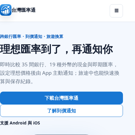
台灣匯率通
☰
跨銀行匯率・到價通知・旅遊換算
理想匯率到了，再通知你
即時比較 35 間銀行、19 種外幣的現金與即期匯率，
設定理想價格後由 App 主動通知；旅途中也能快速換
算與保存紀錄。
下載台灣匯率通
了解到價通知
支援 Android 與 iOS