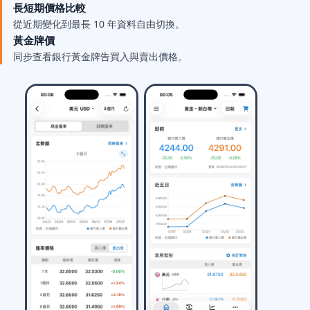
長短期價格比較
從近期變化到最長 10 年資料自由切換。
黃金牌價
同步查看銀行黃金牌告買入與賣出價格。