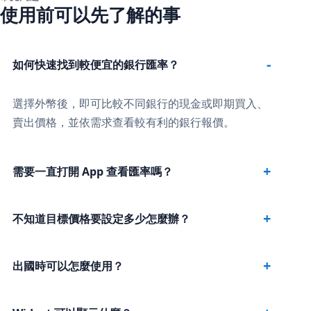
使用前可以先了解的事
如何快速找到較便宜的銀行匯率？
選擇外幣後，即可比較不同銀行的現金或即期買入、
賣出價格，並依需求查看較有利的銀行報價。
需要一直打開 App 查看匯率嗎？
不知道目標價格要設定多少怎麼辦？
出國時可以怎麼使用？