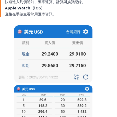
快速進入到價通知、匯率速算、計算與換算紀錄。
Apple Watch（iOS）
直接在手錶查看常用匯率資訊。