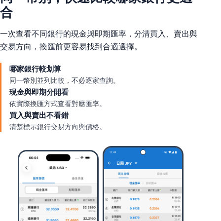
合
一次查看不同銀行的現金與即期匯率，分清買入、賣出與
交易方向，換匯前更容易找到合適選擇。
哪家銀行較划算
同一幣別並列比較，不必逐家查詢。
現金與即期分開看
依實際換匯方式查看對應匯率。
買入與賣出不看錯
清楚標示銀行交易方向與價格。