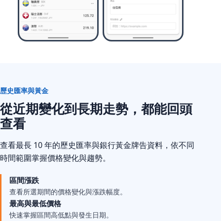
歷史匯率與黃金
從近期變化到長期走勢，都能回頭
查看
查看最長 10 年的歷史匯率與銀行黃金牌告資料，依不同
時間範圍掌握價格變化與趨勢。
區間漲跌
查看所選期間的價格變化與漲跌幅度。
最高與最低價格
快速掌握區間高低點與發生日期。