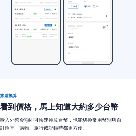
旅遊換算
看到價格，馬上知道大約多少台幣
輸入外幣金額即可快速換算台幣，也能切換常用幣別與自
訂匯率，購物、旅行或記帳時都更方便。