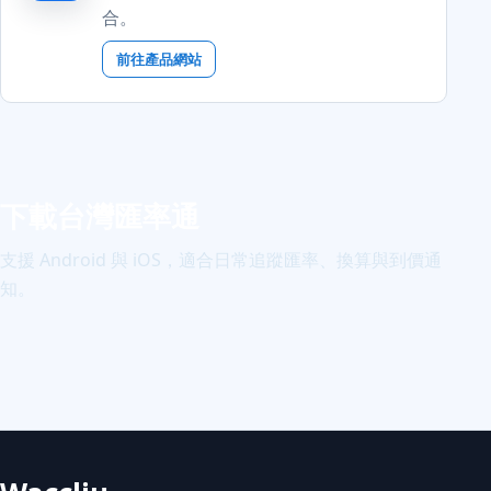
合。
前往產品網站
下載台灣匯率通
支援 Android 與 iOS，適合日常追蹤匯率、換算與到價通
知。